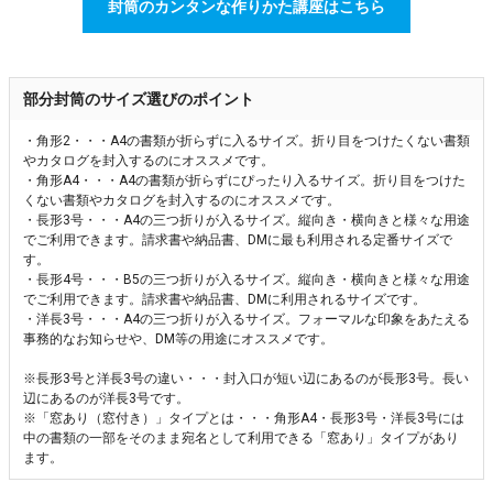
封筒のカンタンな作りかた講座はこちら
部分封筒のサイズ選びのポイント
・角形2・・・A4の書類が折らずに入るサイズ。折り目をつけたくない書類
やカタログを封入するのにオススメです。
・角形A4・・・A4の書類が折らずにぴったり入るサイズ。折り目をつけた
くない書類やカタログを封入するのにオススメです。
・長形3号・・・A4の三つ折りが入るサイズ。縦向き・横向きと様々な用途
でご利用できます。請求書や納品書、DMに最も利用される定番サイズで
す。
・長形4号・・・B5の三つ折りが入るサイズ。縦向き・横向きと様々な用途
でご利用できます。請求書や納品書、DMに利用されるサイズです。
・洋長3号・・・A4の三つ折りが入るサイズ。フォーマルな印象をあたえる
事務的なお知らせや、DM等の用途にオススメです。
※長形3号と洋長3号の違い・・・封入口が短い辺にあるのが長形3号。長い
辺にあるのが洋長3号です。
※「窓あり（窓付き）」タイプとは・・・角形A4・長形3号・洋長3号には
中の書類の一部をそのまま宛名として利用できる「窓あり」タイプがあり
ます。