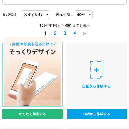
並び替え：
表示件数：
125
件中
1
件から
40
件までを表示
1
2
3
4
＞
かんたん印刷する
白紙から作成する