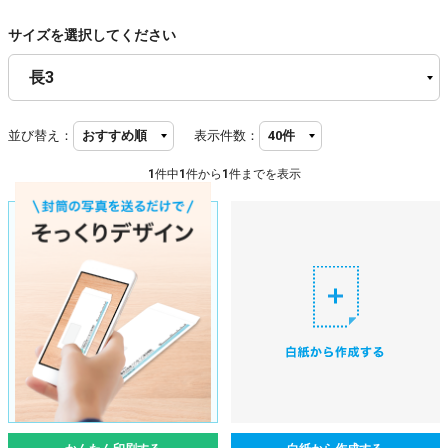
サイズを選択してください
並び替え：
表示件数：
1
件中
1
件から
1
件までを表示