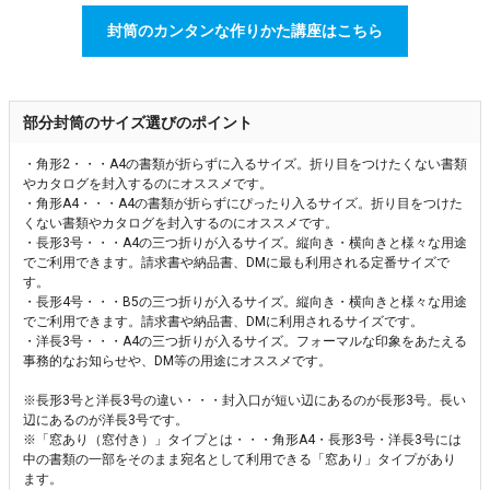
封筒のカンタンな作りかた講座はこちら
部分封筒のサイズ選びのポイント
・角形2・・・A4の書類が折らずに入るサイズ。折り目をつけたくない書類
やカタログを封入するのにオススメです。
・角形A4・・・A4の書類が折らずにぴったり入るサイズ。折り目をつけた
くない書類やカタログを封入するのにオススメです。
・長形3号・・・A4の三つ折りが入るサイズ。縦向き・横向きと様々な用途
でご利用できます。請求書や納品書、DMに最も利用される定番サイズで
す。
・長形4号・・・B5の三つ折りが入るサイズ。縦向き・横向きと様々な用途
でご利用できます。請求書や納品書、DMに利用されるサイズです。
・洋長3号・・・A4の三つ折りが入るサイズ。フォーマルな印象をあたえる
事務的なお知らせや、DM等の用途にオススメです。
※長形3号と洋長3号の違い・・・封入口が短い辺にあるのが長形3号。長い
辺にあるのが洋長3号です。
※「窓あり（窓付き）」タイプとは・・・角形A4・長形3号・洋長3号には
中の書類の一部をそのまま宛名として利用できる「窓あり」タイプがあり
ます。