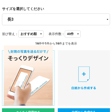
サイズを選択してください
並び替え：
表示件数：
16
件中
1
件から
16
件までを表示