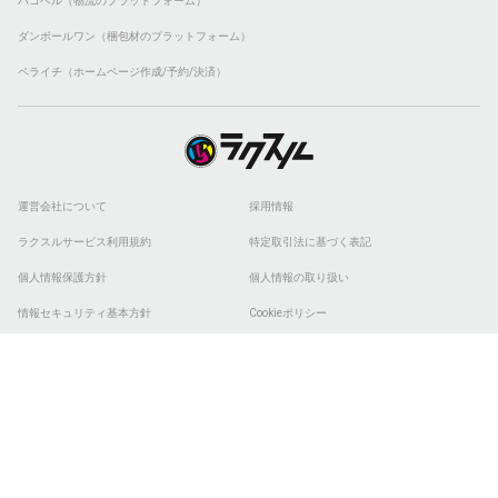
ハコベル（物流のプラットフォーム）
ダンボールワン（梱包材のプラットフォーム）
ペライチ（ホームページ作成/予約/決済）
運営会社について
採用情報
ラクスルサービス利用規約
特定取引法に基づく表記
個人情報保護方針
個人情報の取り扱い
情報セキュリティ基本方針
Cookieポリシー
他社商標
ESGの取り組み
© 2026 RAKSUL INC. All Rights Reserved.