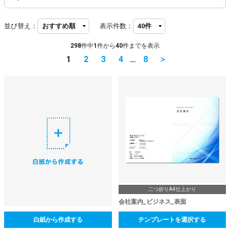
並び替え：
表示件数：
298
件中
1
件から
40
件までを表示
1
2
3
4
…
8
＞
二つ折りA4仕上がり
会社案内_ビジネス_表面
白紙から作成する
テンプレートを選択する