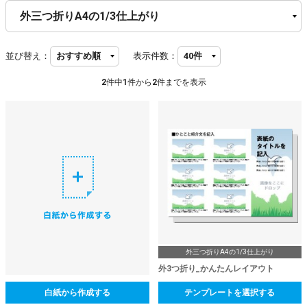
並び替え：
表示件数：
2
件中
1
件から
2
件までを表示
外三つ折りA4の1/3仕上がり
外3つ折り_かんたんレイアウト
白紙から作成する
テンプレートを選択する