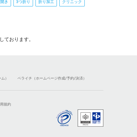
左開き
3つ折り
折り加工
クリニック
しております。
ーム）
ペライチ（ホームページ作成/予約/決済）
用規約