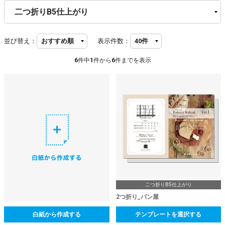
並び替え：
表示件数：
6
件中
1
件から
6
件までを表示
二つ折りB5仕上がり
2つ折り_パン屋
白紙から作成する
テンプレートを選択する