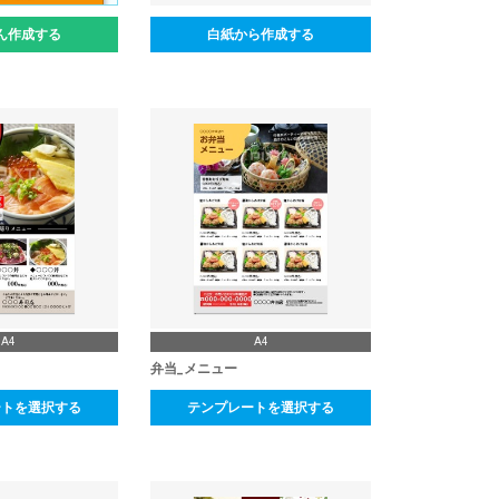
ん作成する
白紙から作成する
A4
A4
弁当_メニュー
ートを選択する
テンプレートを選択する