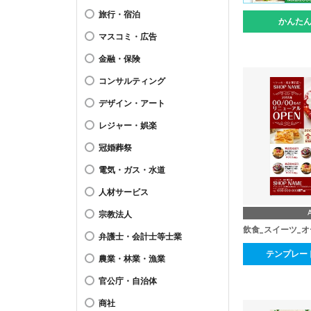
旅行・宿泊
かんた
マスコミ・広告
金融・保険
コンサルティング
デザイン・アート
レジャー・娯楽
冠婚葬祭
電気・ガス・水道
人材サービス
宗教法人
飲食_スイーツ_
弁護士・会計士等士業
テンプレー
農業・林業・漁業
官公庁・自治体
商社