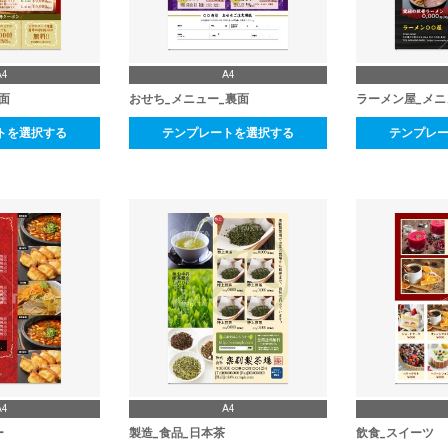
A4
A4
面
おせち_メニュー_裏面
ラーメン屋_メニ
トを選択する
テンプレートを選択する
テンプレ
A4
A4
ー
製造_食品_日本茶
飲食_スイーツ