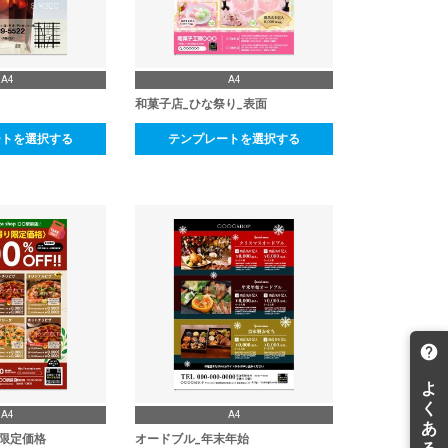
A4
A4
和菓子店_ひな祭り_表面
ートを選択する
テンプレートを選択する
A4
A4
限定価格
オードブル_年末年始