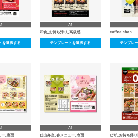
A4
A4
和食_お持ち帰り_高級感
coffee shop
トを選択する
テンプレートを選択する
テンプレ
A4
A4
ュー_裏面
仕出弁当_春メニュー_表面
ピザ_お持ち帰り