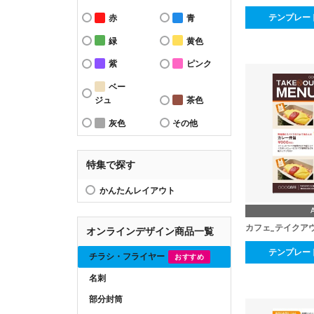
テンプレー
赤
青
緑
黄色
紫
ピンク
ベー
ジュ
茶色
灰色
その他
特集で探す
かんたんレイアウト
カフェ_テイクア
オンラインデザイン商品一覧
テンプレー
チラシ・フライヤー
おすすめ
名刺
部分封筒