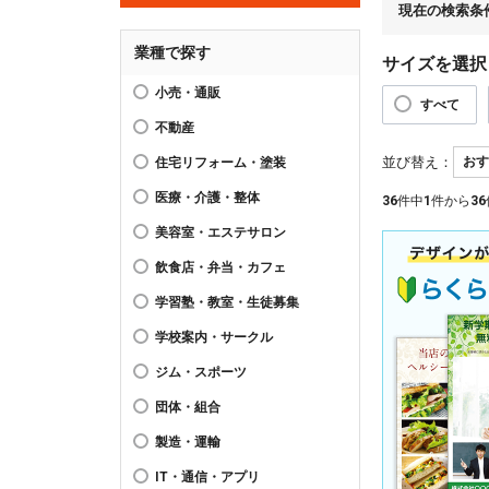
現在の検索条
業種で探す
サイズを選択
小売・通販
すべて
不動産
並び替え：
住宅リフォーム・塗装
医療・介護・整体
36
件中
1
件から
36
美容室・エステサロン
飲食店・弁当・カフェ
学習塾・教室・生徒募集
学校案内・サークル
ジム・スポーツ
団体・組合
製造・運輸
IT・通信・アプリ