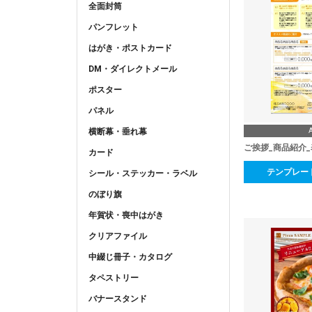
全面封筒
パンフレット
はがき・ポストカード
DM・ダイレクトメール
ポスター
パネル
横断幕・垂れ幕
ご挨拶_商品紹介
カード
テンプレー
シール・ステッカー・ラベル
のぼり旗
年賀状・喪中はがき
クリアファイル
中綴じ冊子・カタログ
タペストリー
バナースタンド