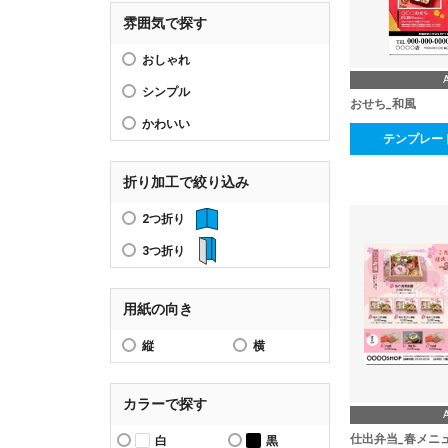
雰囲気で探す
おしゃれ
シンプル
おせち_和風
かわいい
テンプレー
折り加工で絞り込み
2つ折り
3つ折り
用紙の向き
縦
横
カラーで探す
仕出弁当_春メニ
白
黒