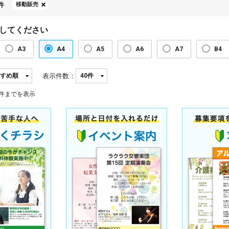
件
移動販売
してください
A3
A4
A5
A6
A7
B4
表示件数：
件までを表示