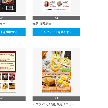
A4
A4
ュー
食品_商品紹介
ートを選択する
テンプレートを選択する
A4
A4
ハロウィン_A4縦_限定メニュー