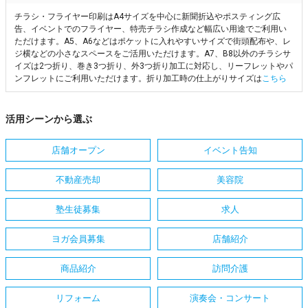
チラシ・フライヤー印刷はA4サイズを中心に新聞折込やポスティング広
告、イベントでのフライヤー、特売チラシ作成など幅広い用途でご利用い
ただけます。A5、A6などはポケットに入れやすいサイズで街頭配布や、レ
ジ横などの小さなスペースをご活用いただけます。A7、B8以外のチラシサ
イズは2つ折り、巻き3つ折り、外3つ折り加工に対応し、リーフレットやパ
ンフレットにご利用いただけます。折り加工時の仕上がりサイズは
こちら
活用シーンから選ぶ
店舗オープン
イベント告知
不動産売却
美容院
塾生徒募集
求人
ヨガ会員募集
店舗紹介
商品紹介
訪問介護
リフォーム
演奏会・コンサート