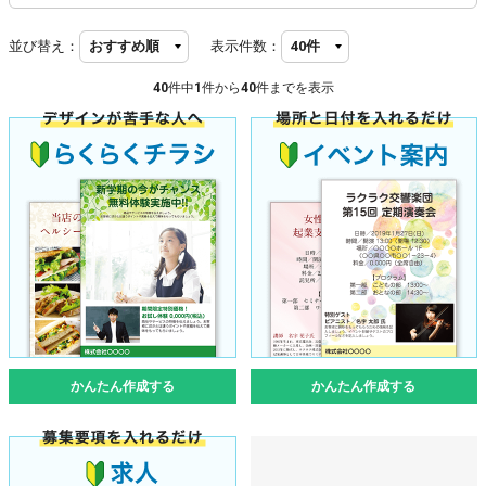
並び替え：
表示件数：
40
件中
1
件から
40
件までを表示
かんたん作成する
かんたん作成する