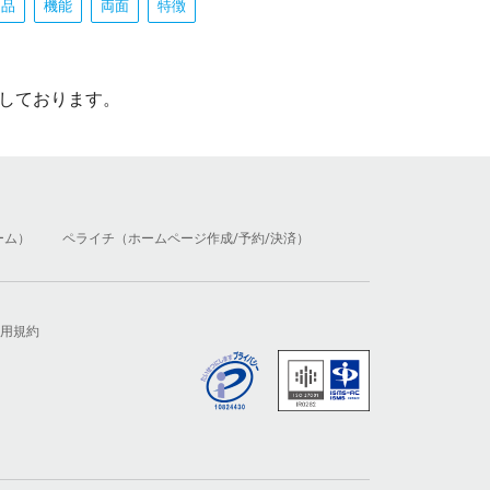
用品
機能
両面
特徴
しております。
ーム）
ペライチ（ホームページ作成/予約/決済）
用規約