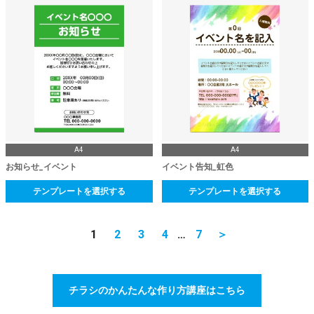
A4
A4
お知らせ_イベント
イベント告知_虹色
テンプレートを選択する
テンプレートを選択する
1
2
3
4
…
7
＞
チラシのかんたんな作り方講座はこちら