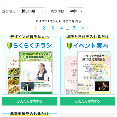
並び替え：
表示件数：
251
件中
1
件から
40
件までを表示
1
2
3
4
…
7
＞
かんたん作成する
かんたん作成する