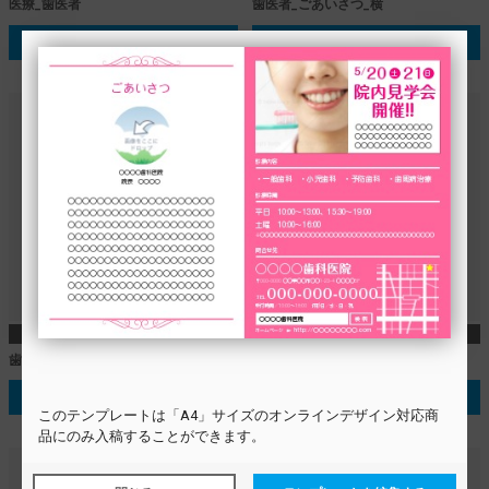
医療_歯医者
歯医者_ごあいさつ_横
テンプレートを選択する
テンプレートを選択する
A4
A4
歯医者_オープン_横_写真
歯医者_オープン_横_イラスト
テンプレートを選択する
テンプレートを選択する
この
テンプレート
は「A4」サイズのオンラインデザイン対応商
品にのみ入稿することができます。