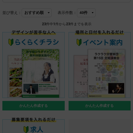
並び替え：
表示件数：
23
件中
1
件から
23
件までを表示
かんたん作成する
かんたん作成する