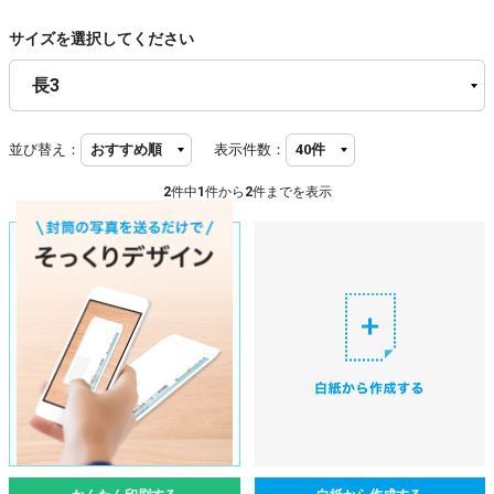
サイズを選択してください
並び替え：
表示件数：
2
件中
1
件から
2
件までを表示