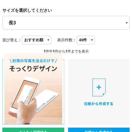
サイズを選択してください
並び替え：
表示件数：
1
件中
1
件から
1
件までを表示