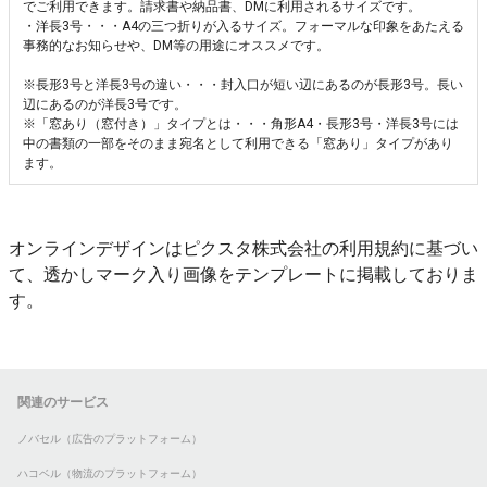
でご利用できます。請求書や納品書、DMに利用されるサイズです。
・洋長3号・・・A4の三つ折りが入るサイズ。フォーマルな印象をあたえる
事務的なお知らせや、DM等の用途にオススメです。
※長形3号と洋長3号の違い・・・封入口が短い辺にあるのが長形3号。長い
辺にあるのが洋長3号です。
※「窓あり（窓付き）」タイプとは・・・角形A4・長形3号・洋長3号には
中の書類の一部をそのまま宛名として利用できる「窓あり」タイプがあり
ます。
オンラインデザインはピクスタ株式会社の利用規約に基づい
て、透かしマーク入り画像をテンプレートに掲載しておりま
す。
関連のサービス
ノバセル（広告のプラットフォーム）
ハコベル（物流のプラットフォーム）