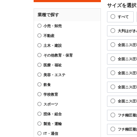
サイズを選択
業種で探す
すべて
小売・卸売
大判はがき
不動産
全面ニス圧
土木・建設
その他教育・保育
全面ニス圧
医療・福祉
全面ニス圧
美容・エステ
飲食
全面ニス圧
学校教育
全面ニス圧
スポーツ
団体・組合
フチ糊圧着
製造・運輸
フチ糊圧着
IT・通信