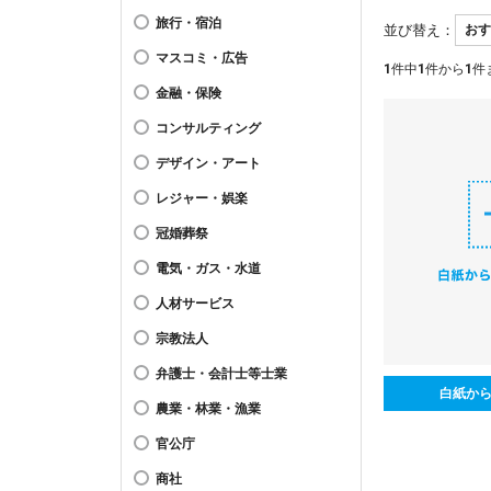
旅行・宿泊
並び替え：
マスコミ・広告
1
件中
1
件から
1
件
金融・保険
コンサルティング
デザイン・アート
レジャー・娯楽
冠婚葬祭
電気・ガス・水道
人材サービス
宗教法人
弁護士・会計士等士業
白紙か
農業・林業・漁業
官公庁
商社