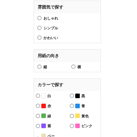
雰囲気で探す
おしゃれ
シンプル
かわいい
用紙の向き
縦
横
カラーで探す
白
黒
赤
青
緑
黄色
紫
ピンク
ベー