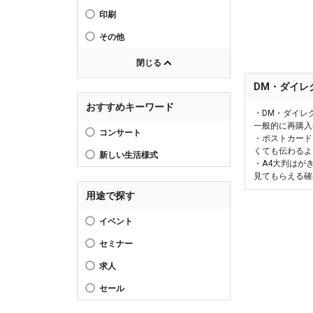
印刷
その他
閉じる
DM・ダイレ
おすすめキーワード
・DM・ダイレ
一般的に再購入
コンサート
・ポストカード
くても伝わるよ
新しい生活様式
・A4大判はが
見てもらえる確
用途で探す
イベント
セミナー
求人
セール