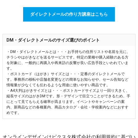
ダイレクトメールの作り方講座はこちら
DM・ダイレクトメールのサイズ選びのポイント
・DM・ダイレクトメールとは・・・お手持ちの住所リストや名前を元に、
チラシやはがきなどを送るサービスです。特定の業種や購入経験のある方
を対象に、一般的に再購入や再来訪の反響が良い広告手段といわれていま
す。
・ポストカード（はがき）サイズとは・・・定番のダイレクトメールで
す。事務所の移転や店舗名変更などの簡単なお知らせや、セール告知など
情報量が少なくても伝わるような用途に使いやすい商品です。
・A4大判はがきサイズとは・・・ポストカードサイズより一回り大きく、
縦長サイズのはがきDMです。形・デザインで目立つことができるため、手
にとって見てもらえる確率が高まります。イベントやキャンペーンの案
内、新商品などの各種案内、商品カタログ・会社・学校案内などにおすす
めです。
オンラインデザインはピクスタ株式会社の利用規約に基づい