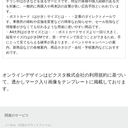
チラシやはがきなどを送るサービスです。特定の業種や購入経験のある方
を対象に、一般的に再購入や再来訪の反響が良い広告手段といわれていま
す。
・ポストカード（はがき）サイズとは・・・定番のダイレクトメールで
す。事務所の移転や店舗名変更などの簡単なお知らせや、セール告知など
情報量が少なくても伝わるような用途に使いやすい商品です。
・A4大判はがきサイズとは・・・ポストカードサイズより一回り大きく、
縦長サイズのはがきDMです。形・デザインで目立つことができるため、手
にとって見てもらえる確率が高まります。イベントやキャンペーンの案
内、新商品などの各種案内、商品カタログ・会社・学校案内などにおすす
めです。
オンラインデザインはピクスタ株式会社の利用規約に基づい
て、透かしマーク入り画像をテンプレートに掲載しておりま
す。
関連のサービス
ノバセル（広告のプラットフォーム）