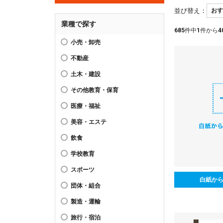
並び替え：
業種で探す
685
件中
1
件から
4
小売・卸売
不動産
土木・建設
その他教育・保育
医療・福祉
美容・エステ
飲食
学校教育
スポーツ
白紙か
団体・組合
製造・運輸
旅行・宿泊