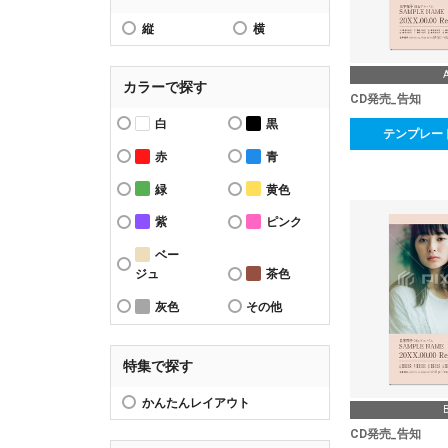
縦
横
カラーで探す
CD発売_告知
白
黒
テンプレー
赤
青
緑
黄色
紫
ピンク
ベー
ジュ
茶色
灰色
その他
特集で探す
かんたんレイアウト
CD発売_告知