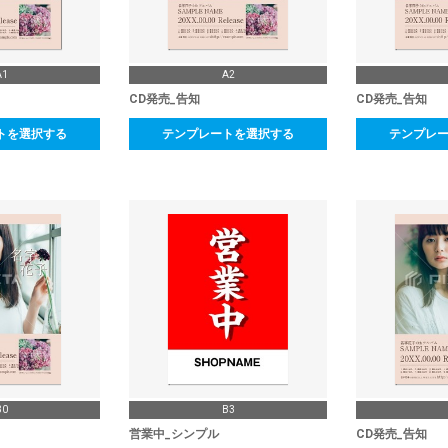
A1
A2
CD発売_告知
CD発売_告知
トを選択する
テンプレートを選択する
テンプレ
B0
B3
営業中_シンプル
CD発売_告知