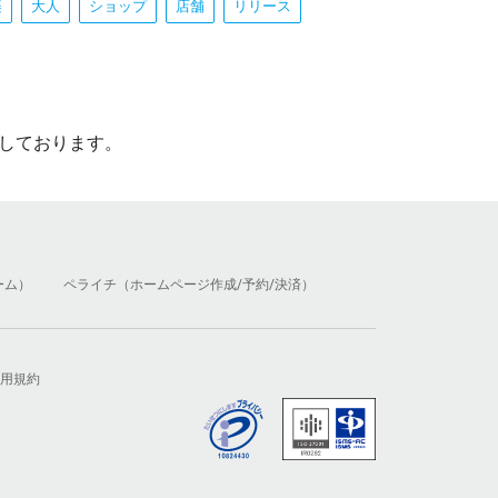
楽
大人
ショップ
店舗
リリース
しております。
ーム）
ペライチ（ホームページ作成/予約/決済）
用規約