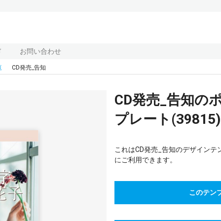
ド
お問い合わせ
覧
CD発売_告知
CD発売_告知の
プレート(39815)
これはCD発売_告知のデザインテ
にご利用できます。
このテン