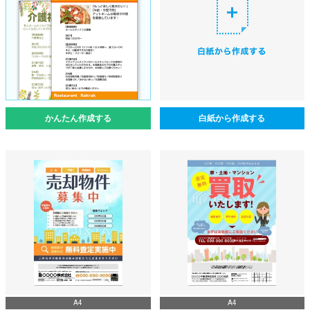
かんたん作成する
白紙から作成する
A4
A4