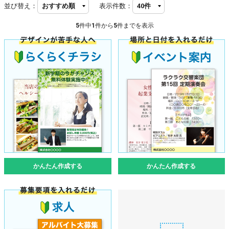
並び替え：
表示件数：
5
件中
1
件から
5
件までを表示
かんたん作成する
かんたん作成する