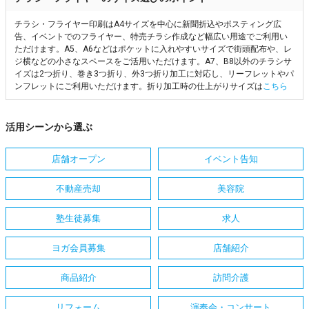
チラシ・フライヤー印刷はA4サイズを中心に新聞折込やポスティング広
告、イベントでのフライヤー、特売チラシ作成など幅広い用途でご利用い
ただけます。A5、A6などはポケットに入れやすいサイズで街頭配布や、レ
ジ横などの小さなスペースをご活用いただけます。A7、B8以外のチラシサ
イズは2つ折り、巻き3つ折り、外3つ折り加工に対応し、リーフレットやパ
ンフレットにご利用いただけます。折り加工時の仕上がりサイズは
こちら
活用シーンから選ぶ
店舗オープン
イベント告知
不動産売却
美容院
塾生徒募集
求人
ヨガ会員募集
店舗紹介
商品紹介
訪問介護
リフォーム
演奏会・コンサート