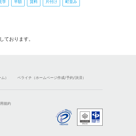
見学
半額
賃料
片付け
町並み
しております。
ーム）
ペライチ（ホームページ作成/予約/決済）
用規約