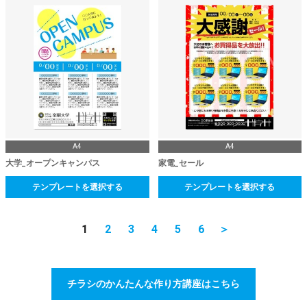
A4
A4
大学_オープンキャンパス
家電_セール
テンプレートを選択する
テンプレートを選択する
1
2
3
4
5
6
＞
チラシのかんたんな作り方講座はこちら