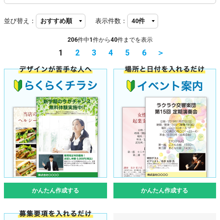
並び替え：
表示件数：
206
件中
1
件から
40
件までを表示
1
2
3
4
5
6
＞
かんたん作成する
かんたん作成する