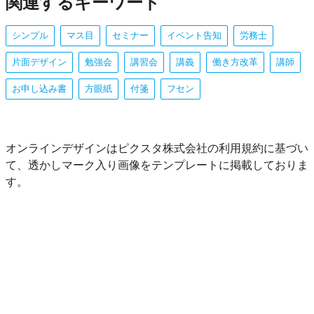
関連するキーワード
シンプル
マス目
セミナー
イベント告知
労務士
片面デザイン
勉強会
講習会
講義
働き方改革
講師
お申し込み書
方眼紙
付箋
フセン
オンラインデザインはピクスタ株式会社の利用規約に基づい
て、透かしマーク入り画像をテンプレートに掲載しておりま
す。