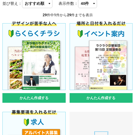
並び替え：
表示件数：
29
件中
1
件から
29
件までを表示
かんたん作成する
かんたん作成する