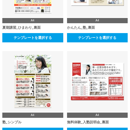
A4
A4
夏期講習_ひまわり_裏面
かんたん_塾_裏面
テンプレートを選択する
テンプレートを選択する
A4
A4
塾_シンプル
無料体験_入塾説明会_裏面