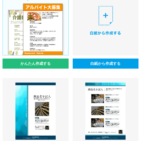
かんたん作成する
白紙から作成する