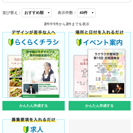
並び替え：
表示件数：
2
件中
1
件から
2
件までを表示
かんたん作成する
かんたん作成する