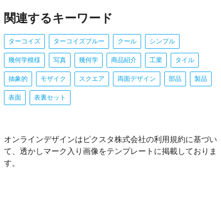
関連するキーワード
ターコイズ
ターコイズブルー
クール
シンプル
幾何学模様
写真
幾何学
商品紹介
工業
タイル
抽象的
モザイク
スクエア
両面デザイン
部品
製品
表面
表裏セット
オンラインデザインはピクスタ株式会社の利用規約に基づい
て、透かしマーク入り画像をテンプレートに掲載しておりま
す。