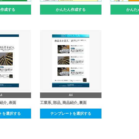
ん作成する
かんたん作成する
かんた
A4
A4
紹介_表面
工業系_部品_商品紹介_裏面
トを選択する
テンプレートを選択する