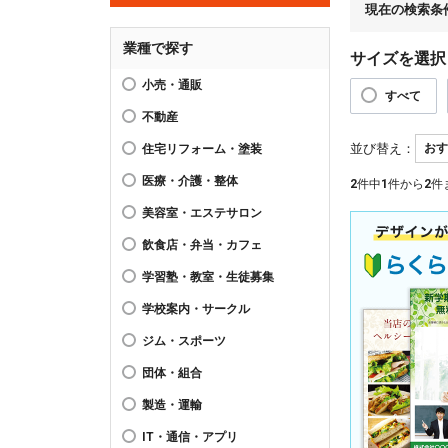
現在の検索条
業種で探す
サイズを選択
小売・通販
すべて
不動産
並び替え：
住宅リフォーム・塗装
医療・介護・整体
2
件中
1
件から
2
件
美容室・エステサロン
飲食店・弁当・カフェ
学習塾・教室・生徒募集
学校案内・サークル
ジム・スポーツ
団体・組合
製造・運輸
IT・通信・アプリ