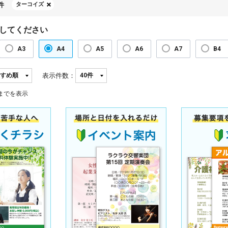
件
ターコイズ
してください
A3
A4
A5
A6
A7
B4
表示件数：
までを表示