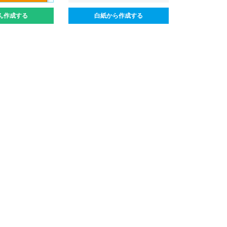
ん作成する
白紙から作成する