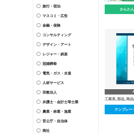
旅行・宿泊
かんた
マスコミ・広告
金融・保険
コンサルティング
デザイン・アート
レジャー・娯楽
冠婚葬祭
電気・ガス・水道
人材サービス
宗教法人
工業系_部品_商品
弁護士・会計士等士業
テンプレー
農業・林業・漁業
官公庁・自治体
商社