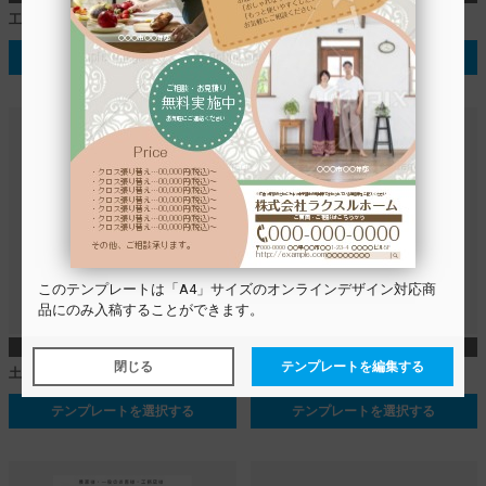
工務店_商品_裏面
オープンハウス_裏面
テンプレートを選択する
テンプレートを選択する
この
テンプレート
は「A4」サイズのオンラインデザイン対応商
品にのみ入稿することができます。
A4
A4
閉じる
テンプレートを編集する
土木_シンポジウム
土木_民間工事
テンプレートを選択する
テンプレートを選択する