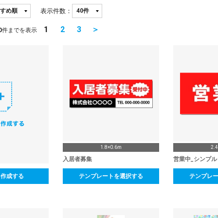
表示件数：
1
2
3
＞
0
件までを表示
1.8×0.6m
2.
入居者募集
営業中_シンプル
ら作成する
テンプレートを選択する
テンプレ