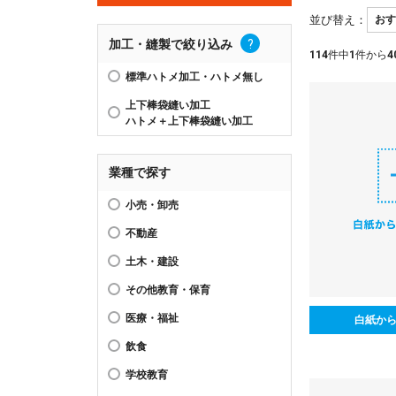
並び替え：
加工・縫製で絞り込み
?
114
件中
1
件から
4
標準ハトメ加工・ハトメ無し
上下棒袋縫い加工
ハトメ＋上下棒袋縫い加工
業種で探す
小売・卸売
不動産
土木・建設
その他教育・保育
医療・福祉
白紙か
飲食
学校教育