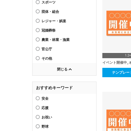
スポーツ
団体・組合
レジャー・娯楽
冠婚葬祭
農業・林業・漁業
官公庁
1.2
その他
イベント開催中_
閉じる
テンプレー
おすすめキーワード
安全
応援
お祝い
野球