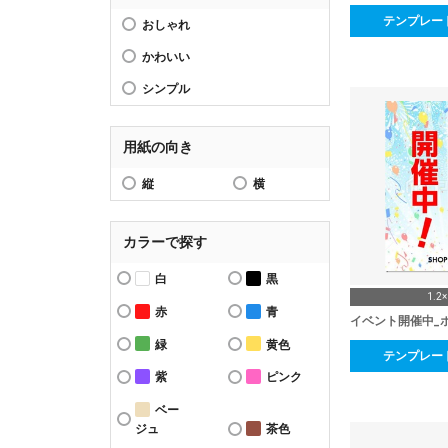
テンプレー
おしゃれ
かわいい
シンプル
用紙の向き
縦
横
カラーで探す
白
黒
1.2
赤
青
イベント開催中_
緑
黄色
テンプレー
紫
ピンク
ベー
ジュ
茶色