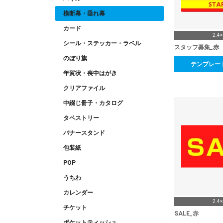
横断幕・垂れ幕
カード
2.4
シール・ステッカー・ラベル
スタッフ募集_赤
のぼり旗
テンプレー
年賀状・喪中はがき
クリアファイル
中綴じ冊子・カタログ
タペストリー
バナースタンド
包装紙
POP
うちわ
カレンダー
2.4
チケット
SALE_赤
ポケットティッシュ