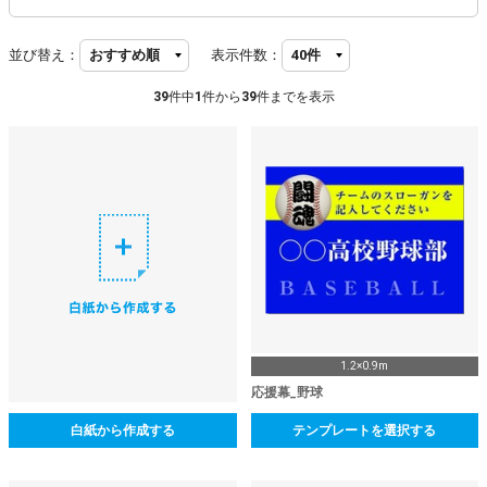
並び替え：
表示件数：
39
件中
1
件から
39
件までを表示
1.2×0.9m
応援幕_野球
白紙から作成する
テンプレートを選択する