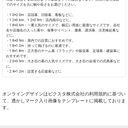
でのサイズを元に幅や長さをお選びください。
・1.0×2.0m：店頭幕、日除幕、看板などに。
・1.2×0.6m、1.2×0.9m：店内掲示などに。
・1.8×0.6m：一番人気のサイズで、幅広い用途に最適なサイズです。会社
名や店舗名の入った幕や、催事やイベント、腰幕、講演幕、注意喚起幕な
どに。
・1.8×0.9m：屋内での設置におすすめです。
・1.8×1.2m：持って掲げるのに最適です。
・1.8×1.8m：正方形のチーム幕（フラッグ）や販促幕、足場幕・建築幕に
おすすめです。
・2.0×0.9m：大き目の幕の人気サイズです。大き目の会場での式典幕など
に。
・2.4×1.2m：設置する応援幕などに
オンラインデザインはピクスタ株式会社の利用規約に基づい
て、透かしマーク入り画像をテンプレートに掲載しておりま
す。