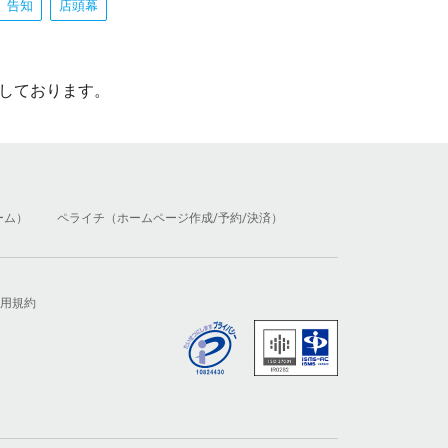
告知
店頭幕
しております。
ーム）
ペライチ（ホームページ作成/予約/決済）
用規約