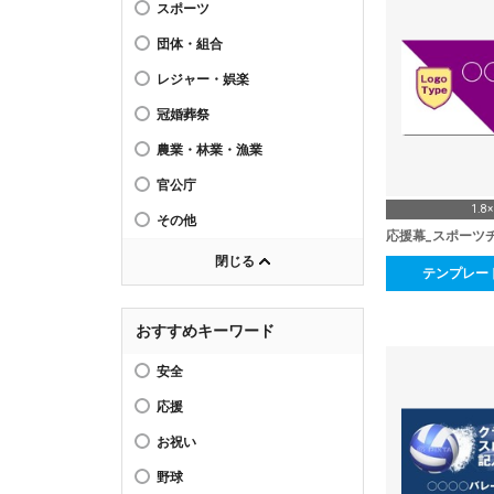
スポーツ
団体・組合
レジャー・娯楽
冠婚葬祭
農業・林業・漁業
官公庁
1.8
その他
応援幕_スポーツ
閉じる
テンプレー
おすすめキーワード
安全
応援
お祝い
野球