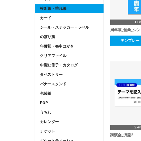
横断幕・垂れ幕
カード
1.0
シール・ステッカー・ラベル
周年幕_創業_シ
のぼり旗
テンプレー
年賀状・喪中はがき
クリアファイル
中綴じ冊子・カタログ
タペストリー
バナースタンド
包装紙
POP
うちわ
カレンダー
2.4
チケット
講演会_演題2
ポケットティッシュ