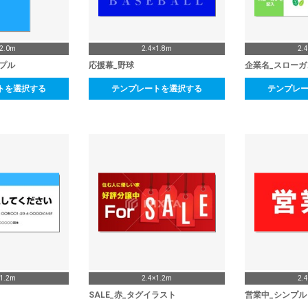
×2.0m
2.4×1.8m
2.
ンプル
応援幕_野球
企業名_スローガ
トを選択する
テンプレートを選択する
テンプレ
×1.2m
2.4×1.2m
2.
SALE_赤_タグイラスト
営業中_シンプル