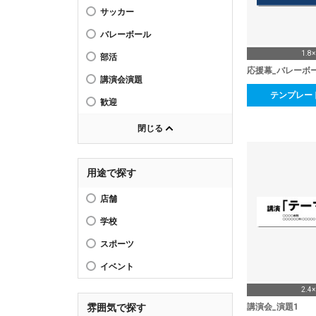
サッカー
バレーボール
1.8
部活
応援幕_バレーボ
講演会演題
テンプレー
歓迎
閉じる
用途で探す
店舗
学校
スポーツ
イベント
2.4
講演会_演題1
雰囲気で探す