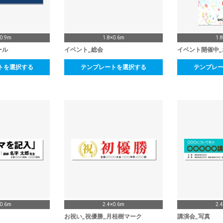
×0.9m
1.8×0.6m
1.
ール
イベント_総会
イベント開催中_
トを選択する
テンプレートを選択する
テンプレ
×0.6m
2.4×0.6m
2.
お祝い_祝優勝_月桂樹マーク
講演会_写真