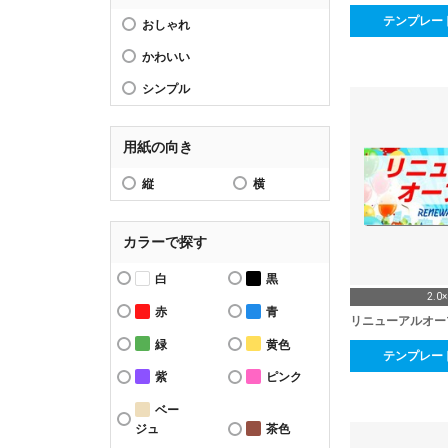
テンプレー
おしゃれ
かわいい
シンプル
用紙の向き
縦
横
カラーで探す
白
黒
2.0
赤
青
リニューアルオー
緑
黄色
テンプレー
紫
ピンク
ベー
ジュ
茶色