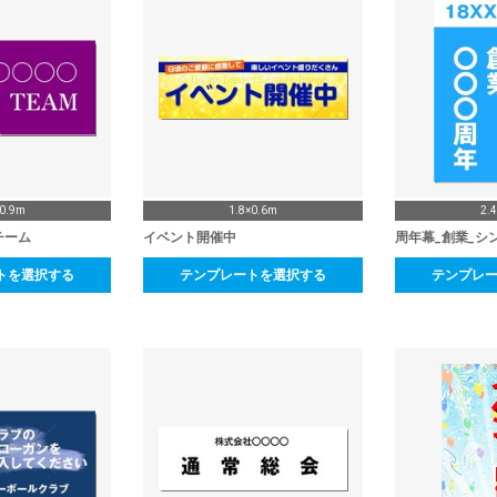
×0.9m
1.8×0.6m
2.
チーム
イベント開催中
周年幕_創業_シ
トを選択する
テンプレートを選択する
テンプレ