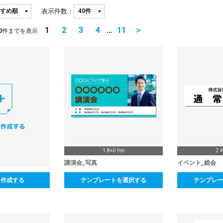
表示件数：
1
2
3
4
…
11
＞
0
件までを表示
1.8×0.9m
2.
講演会_写真
イベント_総会
ら作成する
テンプレートを選択する
テンプレ