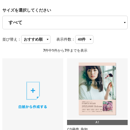
サイズを選択してください
並び替え：
表示件数：
7
件中
1
件から
7
件までを表示
A1
CD発売_告知