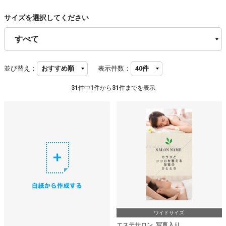
サイズを選択してください
並び替え：
表示件数：
31
件中
1
件から
31
件までを表示
ワイドサイズ
エステサロン_写真入り