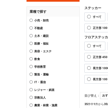
ステッカー
業種で探す
すべて
小売・卸売
正方形 100 
不動産
土木・建設
フロアステッカ
医療・福祉
すべて
美容・エステ
正方形 450 
飲食
学校教育
長方形 1000
製造・運輸
長方形 100 
IT・通信
レジャー・娯楽
並び替え：
宗教法人
35
件中
1
件から
35
農業・林業・漁業