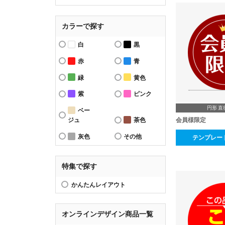
カラーで探す
白
黒
赤
青
緑
黄色
紫
ピンク
円形 直
ベー
ジュ
茶色
会員様限定
灰色
その他
テンプレー
特集で探す
かんたんレイアウト
オンラインデザイン商品一覧