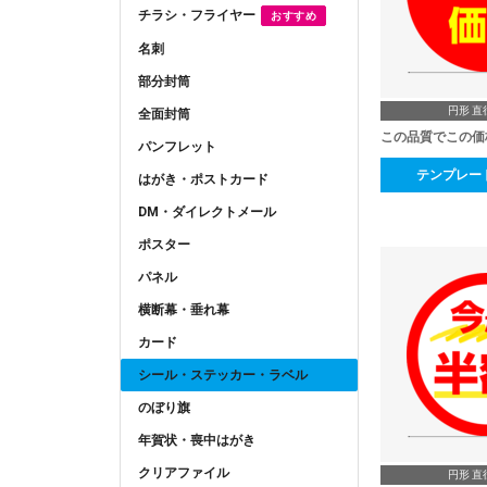
チラシ・フライヤー
おすすめ
名刺
部分封筒
円形 直
全面封筒
この品質でこの価
パンフレット
テンプレー
はがき・ポストカード
DM・ダイレクトメール
ポスター
パネル
横断幕・垂れ幕
カード
シール・ステッカー・ラベル
のぼり旗
年賀状・喪中はがき
クリアファイル
円形 直