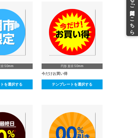
径 50mm
円形 直径 50mm
今だけお買い得
ートを選択する
テンプレートを選択する