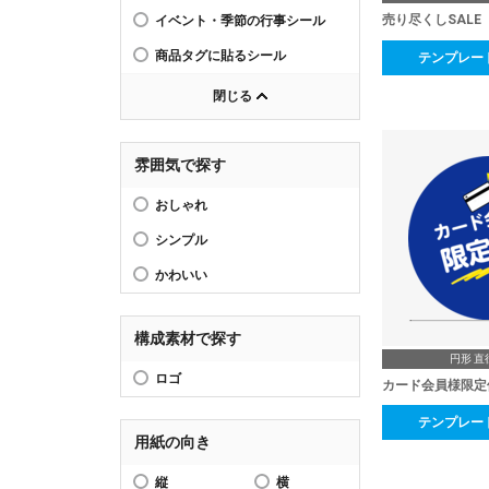
売り尽くしSALE
イベント・季節の行事シール
商品タグに貼るシール
テンプレー
閉じる
雰囲気で探す
おしゃれ
シンプル
かわいい
構成素材で探す
円形 直
ロゴ
カード会員様限定
テンプレー
用紙の向き
縦
横