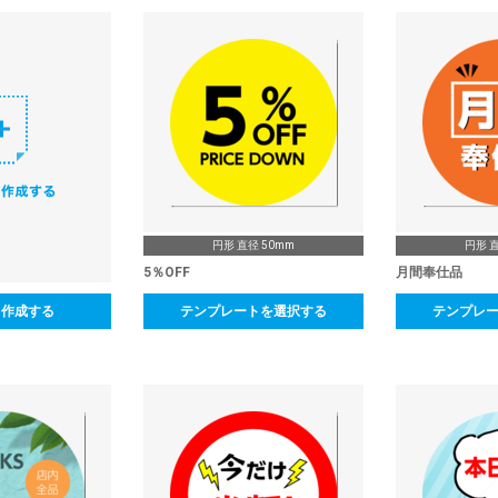
円形 直径 50mm
円形 直
5％OFF
月間奉仕品
ら作成する
テンプレートを選択する
テンプレ