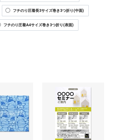
フチのり圧着長3サイズ巻き3つ折り(中面)
フチのり圧着A4サイズ巻き3つ折り(表面)