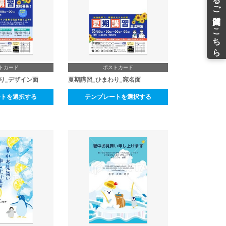
トカード
ポストカード
り_デザイン面
夏期講習_ひまわり_宛名面
ートを選択する
テンプレートを選択する