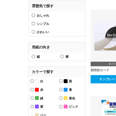
雰囲気で探す
おしゃれ
シンプル
かわいい
用紙の向き
縦
横
ポス
招待状カード
カラーで探す
テンプレー
白
黒
赤
青
緑
黄色
紫
ピンク
ベー