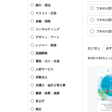
旅行・宿泊
フチのり圧
マスコミ・広告
フチのり圧
金融・保険
コンサルティング
フチのり圧
デザイン・アート
レジャー・娯楽
並び替え：
冠婚葬祭
312
件中
41
件から
電気・ガス・水道
人材サービス
宗教法人
弁護士・会計士等士業
農業・林業・漁業
官公庁
商社