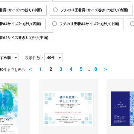
着長3サイズ2つ折り(中面)
フチのり圧着長3サイズ巻き3つ折り(表面)
着A4サイズ2つ折り(表面)
フチのり圧着A4サイズ2つ折り(中面)
着A4サイズ巻き3つ折り(中面)
表示件数：
＜
1
2
3
4
5
…
8
＞
80
件までを表示