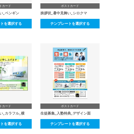
トカード
ポストカード
_ペンギン
挨拶状_暑中見舞い_シロクマ
ートを選択する
テンプレートを選択する
トカード
ポストカード
い_カラフル_横
生徒募集_入塾特典_デザイン面
ートを選択する
テンプレートを選択する