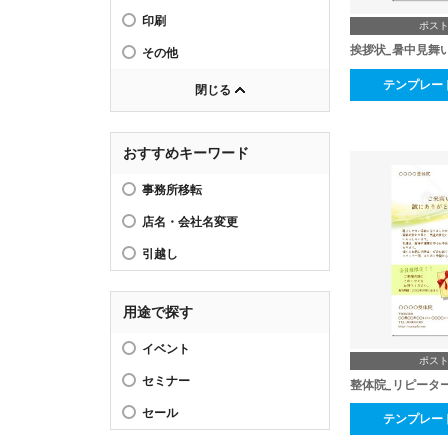
印刷
ポス
挨拶状_暑中見舞
その他
テンプレー
閉じる
おすすめキーワード
事務所移転
店名・会社名変更
引越し
用途で探す
イベント
ポス
セミナー
整体院_リピータ
セール
テンプレー