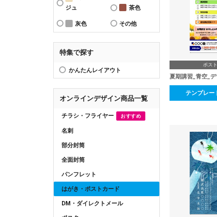
ジュ
茶色
灰色
その他
特集で探す
ポス
かんたんレイアウト
夏期講習_青空_
テンプレー
オンラインデザイン商品一覧
チラシ・フライヤー
おすすめ
名刺
部分封筒
全面封筒
パンフレット
はがき・ポストカード
DM・ダイレクトメール