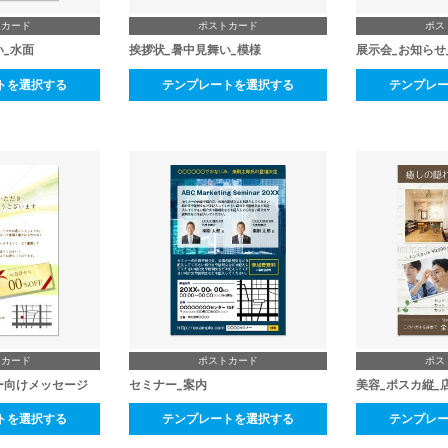
トカード
ポストカード
ポス
い_水面
挨拶状_暑中見舞い_模様
展示会_お知らせ
トを選択する
テンプレートを選択する
テンプレ
トカード
ポストカード
ポス
ー向けメッセージ
セミナー_案内
美容_ポスカ縦_
トを選択する
テンプレートを選択する
テンプレ