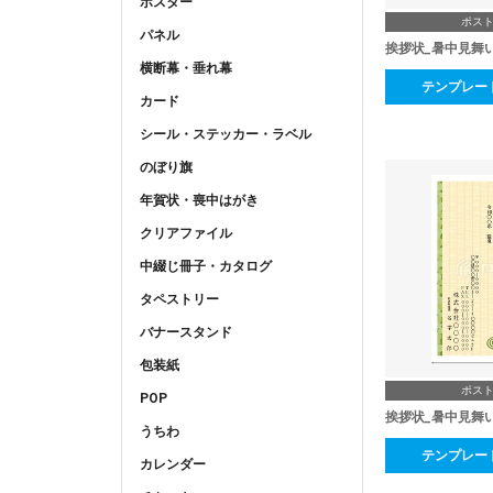
ポスター
ポス
パネル
挨拶状_暑中見舞い
横断幕・垂れ幕
テンプレー
カード
シール・ステッカー・ラベル
のぼり旗
年賀状・喪中はがき
クリアファイル
中綴じ冊子・カタログ
タペストリー
バナースタンド
包装紙
ポス
POP
挨拶状_暑中見舞
うちわ
テンプレー
カレンダー