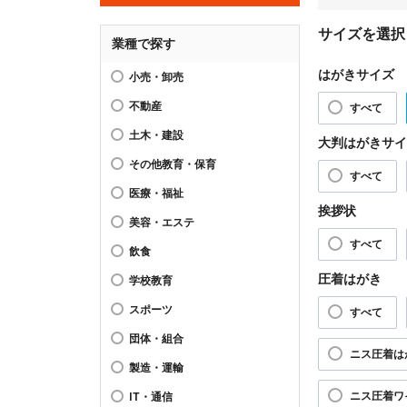
サイズを選択
業種で探す
はがきサイズ
小売・卸売
不動産
すべて
土木・建設
大判はがきサイ
その他教育・保育
すべて
医療・福祉
挨拶状
美容・エステ
すべて
飲食
圧着はがき
学校教育
スポーツ
すべて
団体・組合
ニス圧着は
製造・運輸
ニス圧着ワ
IT・通信