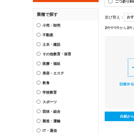
二つ折りB
業種で探す
並び替え：
小売・卸売
2
件中
1
件から
2
件
不動産
土木・建設
その他教育・保育
医療・福祉
美容・エステ
飲食
学校教育
スポーツ
団体・組合
白紙か
製造・運輸
IT・通信