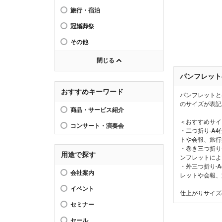
旅行・宿泊
冠婚葬祭
その他
閉じる
パンフレット
おすすめキーワード
パンフレットと
のサイズが表記
商品・サービス紹介
＜おすすめサイ
コンサート・演奏会
・二つ折り-A
トや会報、旅行
・巻き三つ折り
用途で探す
ンフレットによ
・外三つ折り-
会社案内
レットや会報、
イベント
仕上がりサイズ
セミナー
セール