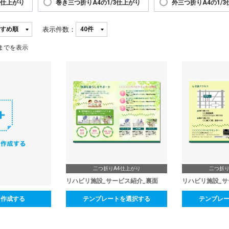
6仕上がり
巻き三つ折りA4の1/3仕上がり
外三つ折りA4の1/
表示件数：
までを表示
二つ折りA4仕上がり
二つ折り
リハビリ施設_サービス紹介_裏面
リハビリ施設_サ
ら作成する
テンプレートを選択する
テンプレ