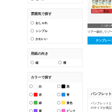
雰囲気で探す
おしゃれ
二つ折り
シンプル
ツアー紹介_リゾ
かわいい
テンプレー
用紙の向き
縦
横
カラーで探す
白
黒
パンフレット
赤
青
緑
黄色
パンフレットと
のサイズが表記
紫
ピンク