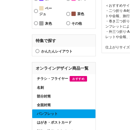
＜おすすめサイ
ベー
・二つ折り-A
ジュ
茶色
トや会報、旅行
・巻き三つ折り
灰色
その他
ンフレットによ
・外三つ折り-
レットや会報、
特集で探す
仕上がりサイズ
かんたんレイアウト
オンラインデザイン商品一覧
チラシ・フライヤー
おすすめ
名刺
部分封筒
全面封筒
パンフレット
はがき・ポストカード