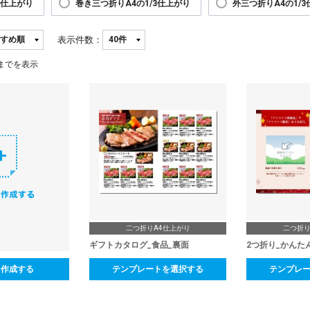
6仕上がり
巻き三つ折りA4の1/3仕上がり
外三つ折りA4の1/
表示件数：
までを表示
二つ折りA4仕上がり
二つ折り
ギフトカタログ_食品_裏面
2つ折り_かんた
ら作成する
テンプレートを選択する
テンプレ