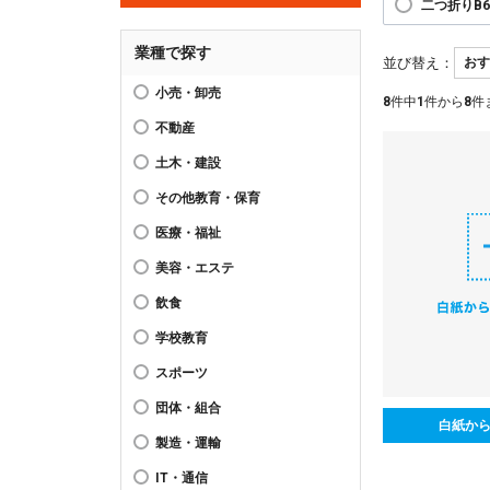
二つ折りB
業種で探す
並び替え：
小売・卸売
8
件中
1
件から
8
件
不動産
土木・建設
その他教育・保育
医療・福祉
美容・エステ
飲食
学校教育
スポーツ
団体・組合
白紙か
製造・運輸
IT・通信