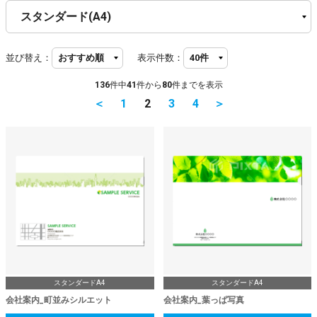
並び替え：
表示件数：
136
件中
41
件から
80
件までを表示
＜
1
2
3
4
＞
スタンダードA4
スタンダードA4
会社案内_町並みシルエット
会社案内_葉っぱ写真