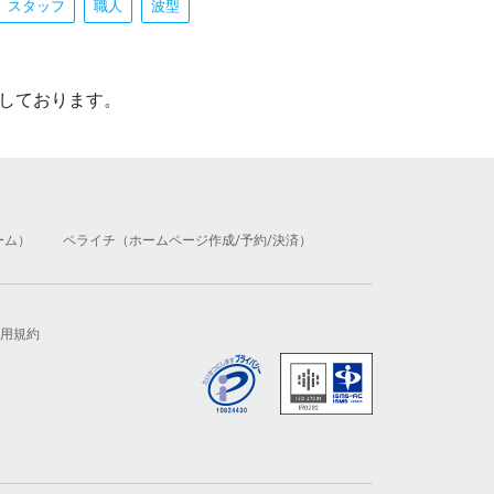
スタッフ
職人
波型
しております。
ーム）
ペライチ（ホームページ作成/予約/決済）
用規約