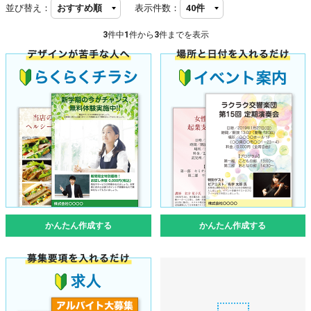
並び替え：
表示件数：
3
件中
1
件から
3
件までを表示
かんたん作成する
かんたん作成する