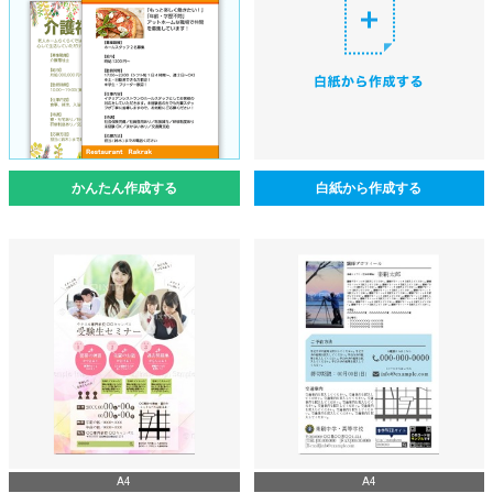
かんたん作成する
白紙から作成する
A4
A4