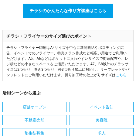
チラシのかんたんな作り方講座はこちら
チラシ・フライヤーのサイズ選びのポイント
チラシ・フライヤー印刷はA4サイズを中心に新聞折込やポスティング広
告、イベントでのフライヤー、特売チラシ作成など幅広い用途でご利用い
ただけます。A5、A6などはポケットに入れやすいサイズで街頭配布や、レ
ジ横などの小さなスペースをご活用いただけます。A7、B8以外のチラシサ
イズは2つ折り、巻き3つ折り、外3つ折り加工に対応し、リーフレットやパ
ンフレットにご利用いただけます。折り加工時の仕上がりサイズは
こちら
活用シーンから選ぶ
店舗オープン
イベント告知
不動産売却
美容院
塾生徒募集
求人