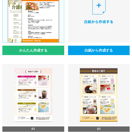
かんたん作成する
白紙から作成する
A4
A4