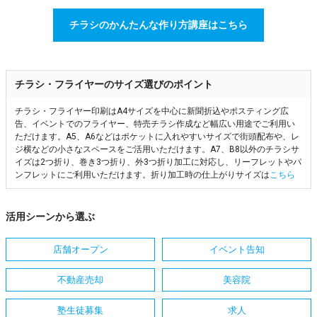
チラシのかんたんな作り方講座はこちら
チラシ・フライヤーのサイズ選びのポイント
チラシ・フライヤー印刷はA4サイズを中心に新聞折込やポスティング広
告、イベントでのフライヤー、特売チラシ作成など幅広い用途でご利用い
ただけます。A5、A6などはポケットに入れやすいサイズで街頭配布や、レ
ジ横などの小さなスペースをご活用いただけます。A7、B8以外のチラシサ
イズは2つ折り、巻き3つ折り、外3つ折り加工に対応し、リーフレットやパ
ンフレットにご利用いただけます。折り加工時の仕上がりサイズは
こちら
活用シーンから選ぶ
店舗オープン
イベント告知
不動産売却
美容院
塾生徒募集
求人