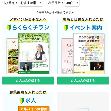
並び替え：
表示件数：
4
件中
1
件から
4
件までを表示
かんたん作成する
かんたん作成する