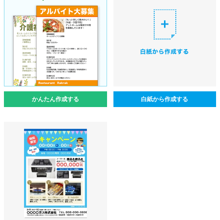
かんたん作成する
白紙から作成する