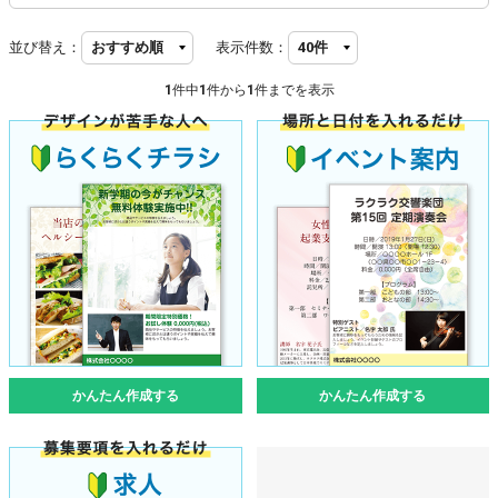
並び替え：
表示件数：
1
件中
1
件から
1
件までを表示
かんたん作成する
かんたん作成する