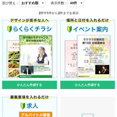
並び替え：
表示件数：
2
件中
1
件から
2
件までを表示
かんたん作成する
かんたん作成する