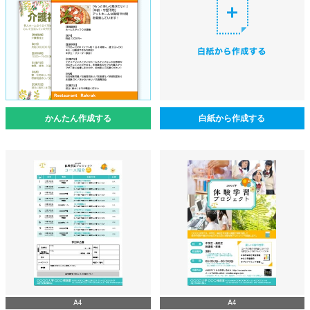
かんたん作成する
白紙から作成する
A4
A4