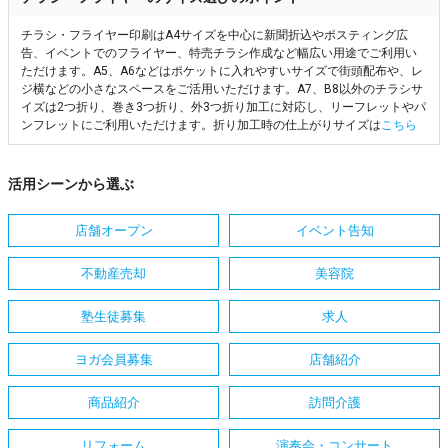
チラシ・フライヤー印刷はA4サイズを中心に新聞折込やポスティング広
告、イベントでのフライヤー、特売チラシ作成など幅広い用途でご利用い
ただけます。A5、A6などはポケットに入れやすいサイズで街頭配布や、レ
ジ横などの小さなスペースをご活用いただけます。A7、B8以外のチラシサ
イズは2つ折り、巻き3つ折り、外3つ折り加工に対応し、リーフレットやパ
ンフレットにご利用いただけます。折り加工時の仕上がりサイズは
こちら
活用シーンから選ぶ
店舗オープン
イベント告知
不動産売却
美容院
塾生徒募集
求人
ヨガ会員募集
店舗紹介
商品紹介
訪問介護
リフォーム
演奏会・コンサート