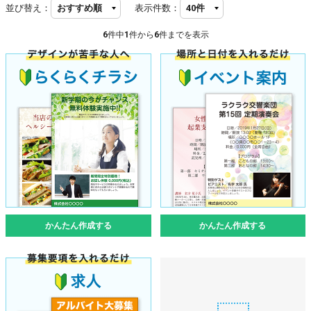
並び替え：
表示件数：
6
件中
1
件から
6
件までを表示
かんたん作成する
かんたん作成する