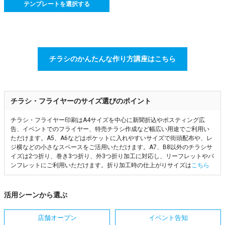
テンプレートを選択する
チラシのかんたんな作り方講座はこちら
チラシ・フライヤーのサイズ選びのポイント
チラシ・フライヤー印刷はA4サイズを中心に新聞折込やポスティング広
告、イベントでのフライヤー、特売チラシ作成など幅広い用途でご利用い
ただけます。A5、A6などはポケットに入れやすいサイズで街頭配布や、レ
ジ横などの小さなスペースをご活用いただけます。A7、B8以外のチラシサ
イズは2つ折り、巻き3つ折り、外3つ折り加工に対応し、リーフレットやパ
ンフレットにご利用いただけます。折り加工時の仕上がりサイズは
こちら
活用シーンから選ぶ
店舗オープン
イベント告知