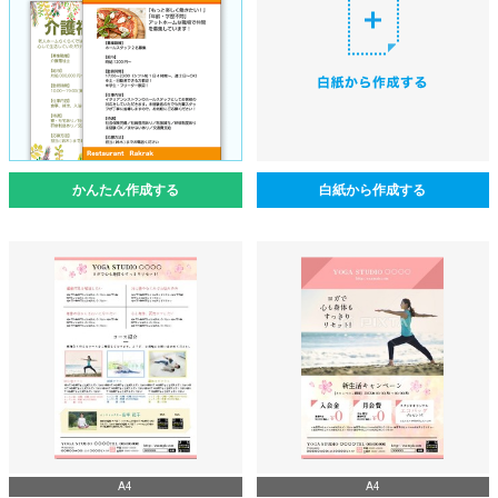
かんたん作成する
白紙から作成する
A4
A4