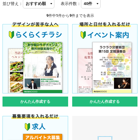
並び替え：
表示件数：
9
件中
1
件から
9
件までを表示
かんたん作成する
かんたん作成する