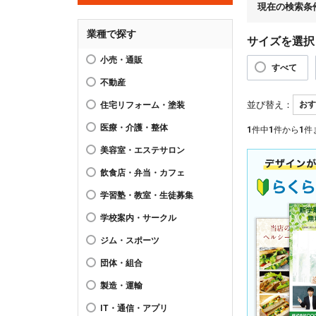
現在の検索条
業種で探す
サイズを選択
小売・通販
すべて
不動産
並び替え：
住宅リフォーム・塗装
医療・介護・整体
1
件中
1
件から
1
件
美容室・エステサロン
飲食店・弁当・カフェ
学習塾・教室・生徒募集
学校案内・サークル
ジム・スポーツ
団体・組合
製造・運輸
IT・通信・アプリ