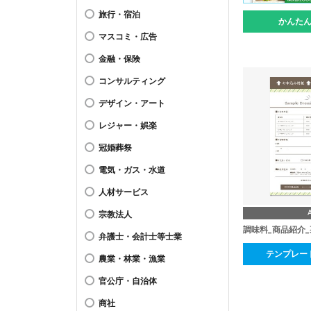
旅行・宿泊
かんた
マスコミ・広告
金融・保険
コンサルティング
デザイン・アート
レジャー・娯楽
冠婚葬祭
電気・ガス・水道
人材サービス
宗教法人
調味料_商品紹介
弁護士・会計士等士業
テンプレー
農業・林業・漁業
官公庁・自治体
商社