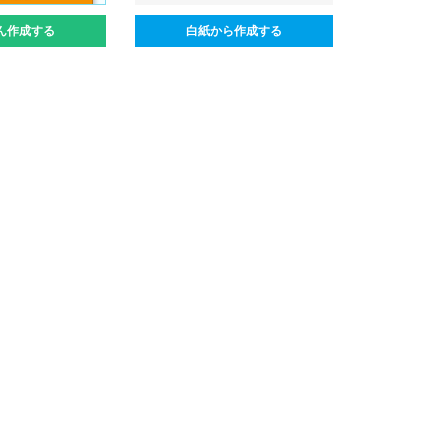
ん作成する
白紙から作成する