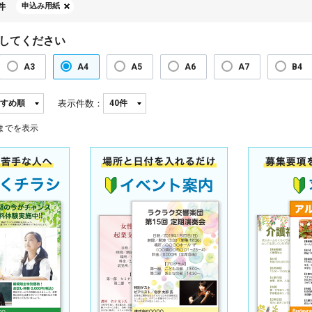
件
申込み用紙
してください
A3
A4
A5
A6
A7
B4
表示件数：
までを表示