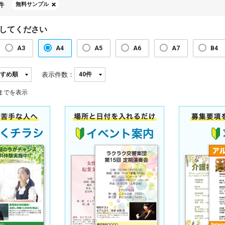
件
無料サンプル
してください
A3
A4
A5
A6
A7
B4
表示件数：
までを表示