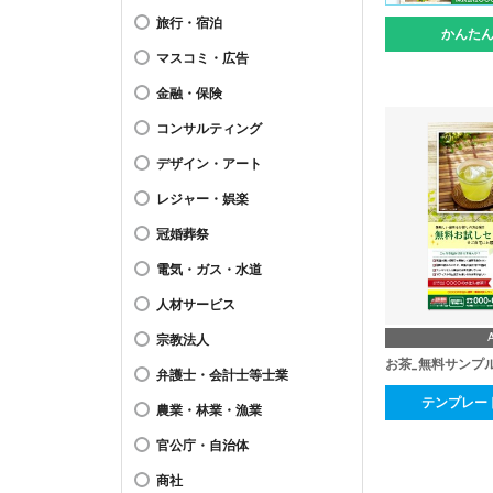
旅行・宿泊
かんた
マスコミ・広告
金融・保険
コンサルティング
デザイン・アート
レジャー・娯楽
冠婚葬祭
電気・ガス・水道
人材サービス
宗教法人
お茶_無料サンプ
弁護士・会計士等士業
テンプレー
農業・林業・漁業
官公庁・自治体
商社