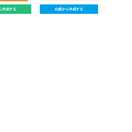
ん作成する
白紙から作成する