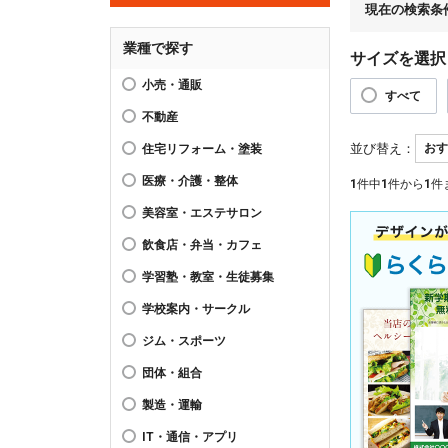
現在の検索条
業種で探す
サイズを選択
小売・通販
すべて
不動産
並び替え：
住宅リフォーム・塗装
医療・介護・整体
1
件中
1
件から
1
件
美容室・エステサロン
飲食店・弁当・カフェ
学習塾・教室・生徒募集
学校案内・サークル
ジム・スポーツ
団体・組合
製造・運輸
IT・通信・アプリ